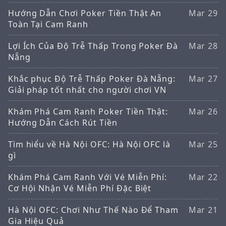
Hướng Dẫn Chơi Poker Tiền Thật An
Mar 29
Toàn Tại Cam Ranh
Lợi Ích Của Độ Trễ Thấp Trong Poker Đà
Mar 28
Nẵng
Khắc phục Độ Trễ Thấp Poker Đà Nẵng:
Mar 27
Giải pháp tốt nhất cho người chơi VN
Khám Phá Cam Ranh Poker Tiền Thật:
Mar 26
Hướng Dẫn Cách Rút Tiền
Tìm hiểu về Hà Nội OFC: Hà Nội OFC là
Mar 25
gì
Khám Phá Cam Ranh Với Vé Miễn Phí:
Mar 22
Cơ Hội Nhận Vé Miễn Phí Đặc Biệt
Hà Nội OFC: Chơi Như Thế Nào Để Tham
Mar 21
Gia Hiệu Quả