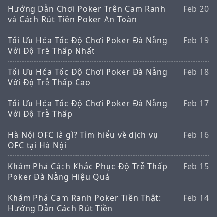
Hướng Dẫn Chơi Poker Trên Cam Ranh
Feb 20
và Cách Rút Tiền Poker An Toàn
Tối Ưu Hóa Tốc Độ Chơi Poker Đà Nẵng
Feb 19
Với Độ Trễ Thấp Nhất
Tối Ưu Hóa Tốc Độ Chơi Poker Đà Nẵng
Feb 18
Với Độ Trễ Thấp Cao
Tối Ưu Hóa Tốc Độ Chơi Poker Đà Nẵng
Feb 17
Với Độ Trễ Thấp
Hà Nội OFC là gì? Tìm hiểu về dịch vụ
Feb 16
OFC tại Hà Nội
Khám Phá Cách Khắc Phục Độ Trễ Thấp
Feb 15
Poker Đà Nẵng Hiệu Quả
Khám Phá Cam Ranh Poker Tiền Thật:
Feb 14
Hướng Dẫn Cách Rút Tiền