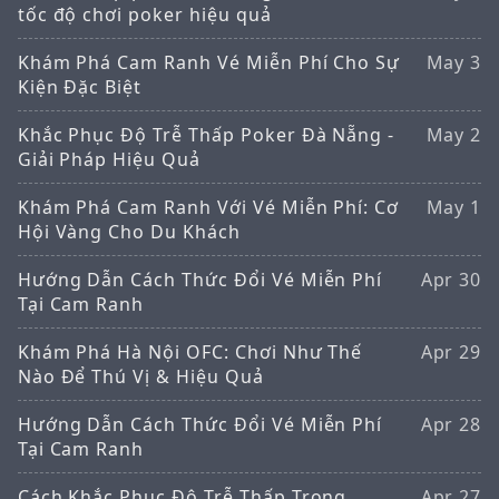
tốc độ chơi poker hiệu quả
Khám Phá Cam Ranh Vé Miễn Phí Cho Sự
May 3
Kiện Đặc Biệt
Khắc Phục Độ Trễ Thấp Poker Đà Nẵng -
May 2
Giải Pháp Hiệu Quả
Khám Phá Cam Ranh Với Vé Miễn Phí: Cơ
May 1
Hội Vàng Cho Du Khách
Hướng Dẫn Cách Thức Đổi Vé Miễn Phí
Apr 30
Tại Cam Ranh
Khám Phá Hà Nội OFC: Chơi Như Thế
Apr 29
Nào Để Thú Vị & Hiệu Quả
Hướng Dẫn Cách Thức Đổi Vé Miễn Phí
Apr 28
Tại Cam Ranh
Cách Khắc Phục Độ Trễ Thấp Trong
Apr 27