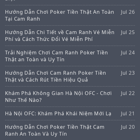
Hướng Dẫn Chơi Poker Tiền Thật An Toàn
Jul 26
Tại Cam Ranh
Hướng Dẫn Chi Tiết về Cam Ranh Vé Miễn
Jul 25
Phí và Cách Thức Đổi Vé Miễn Phí
Trải Nghiệm Chơi Cam Ranh Poker Tiền
Jul 24
Thật an Toàn và Uy Tín
Hướng Dẫn Chơi Cam Ranh Poker Tiền
Jul 23
Thật và Cách Rút Tiền Hiệu Quả
Khám Phá Không Gian Hà Nội OFC - Chơi
Jul 22
Như Thế Nào?
Hà Nội OFC: Khám Phá Khái Niệm Mới Lạ
Jul 21
Hướng Dẫn Chơi Poker Tiền Thật Cam
Jul 20
Ranh An Toàn Và Uy Tín