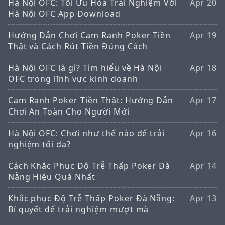
Hà Nội OFC: Tối Ưu Hóa Trải Nghiệm Với
Apr 20
Hà Nội OFC App Download
Hướng Dẫn Chơi Cam Ranh Poker Tiền
Apr 19
Thật và Cách Rút Tiền Đúng Cách
Hà Nội OFC là gì? Tìm hiểu về Hà Nội
Apr 18
OFC trong lĩnh vực kinh doanh
Cam Ranh Poker Tiền Thật: Hướng Dẫn
Apr 17
Chơi An Toàn Cho Người Mới
Hà Nội OFC: Chơi như thế nào để trải
Apr 16
nghiệm tối đa?
Cách Khắc Phục Độ Trễ Thấp Poker Đà
Apr 14
Nẵng Hiệu Quả Nhất
Khắc phục Độ Trễ Thấp Poker Đà Nẵng:
Apr 13
Bí quyết để trải nghiệm mượt mà