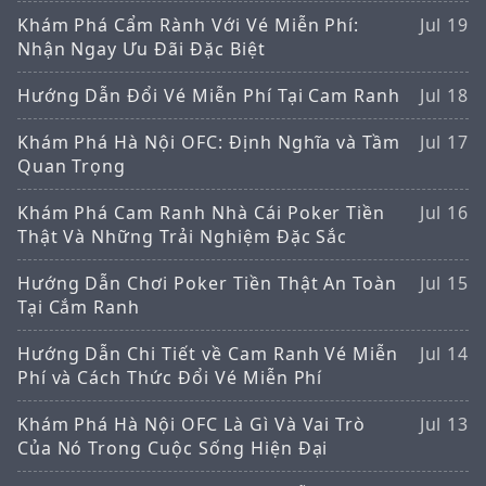
Khám Phá Cẩm Rành Với Vé Miễn Phí:
Jul 19
Nhận Ngay Ưu Đãi Đặc Biệt
Hướng Dẫn Đổi Vé Miễn Phí Tại Cam Ranh
Jul 18
Khám Phá Hà Nội OFC: Định Nghĩa và Tầm
Jul 17
Quan Trọng
Khám Phá Cam Ranh Nhà Cái Poker Tiền
Jul 16
Thật Và Những Trải Nghiệm Đặc Sắc
Hướng Dẫn Chơi Poker Tiền Thật An Toàn
Jul 15
Tại Cắm Ranh
Hướng Dẫn Chi Tiết về Cam Ranh Vé Miễn
Jul 14
Phí và Cách Thức Đổi Vé Miễn Phí
Khám Phá Hà Nội OFC Là Gì Và Vai Trò
Jul 13
Của Nó Trong Cuộc Sống Hiện Đại