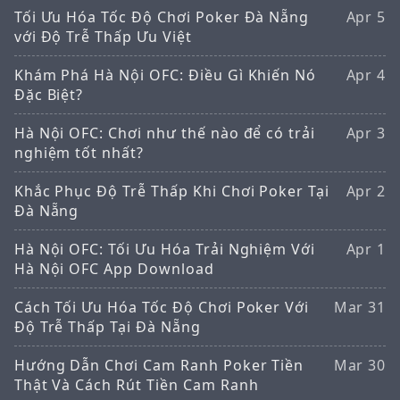
Tối Ưu Hóa Tốc Độ Chơi Poker Đà Nẵng
Apr 5
với Độ Trễ Thấp Ưu Việt
Khám Phá Hà Nội OFC: Điều Gì Khiến Nó
Apr 4
Đặc Biệt?
Hà Nội OFC: Chơi như thế nào để có trải
Apr 3
nghiệm tốt nhất?
Khắc Phục Độ Trễ Thấp Khi Chơi Poker Tại
Apr 2
Đà Nẵng
Hà Nội OFC: Tối Ưu Hóa Trải Nghiệm Với
Apr 1
Hà Nội OFC App Download
Cách Tối Ưu Hóa Tốc Độ Chơi Poker Với
Mar 31
Độ Trễ Thấp Tại Đà Nẵng
Hướng Dẫn Chơi Cam Ranh Poker Tiền
Mar 30
Thật Và Cách Rút Tiền Cam Ranh