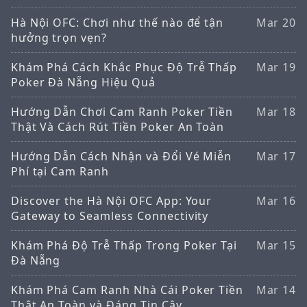
Hà Nội OFC: Chơi như thế nào để tận
Mar 20
hưởng trọn vẹn?
Khám Phá Cách Khắc Phục Độ Trễ Thấp
Mar 19
Poker Đà Nẵng Hiệu Quả
Hướng Dẫn Chơi Cam Ranh Poker Tiền
Mar 18
Thật Và Cách Rút Tiền Poker An Toàn
Hướng Dẫn Cách Nhận và Đổi Vé Miễn
Mar 17
Phí tại Cam Ranh
Discover the Hà Nội OFC App: Your
Mar 16
Gateway to Seamless Connectivity
Khám Phá Độ Trễ Thấp Trong Poker Tại
Mar 15
Đà Nẵng
Khám Phá Cam Ranh Nhà Cái Poker Tiền
Mar 14
Thật An Toàn và Đáng Tin Cậy