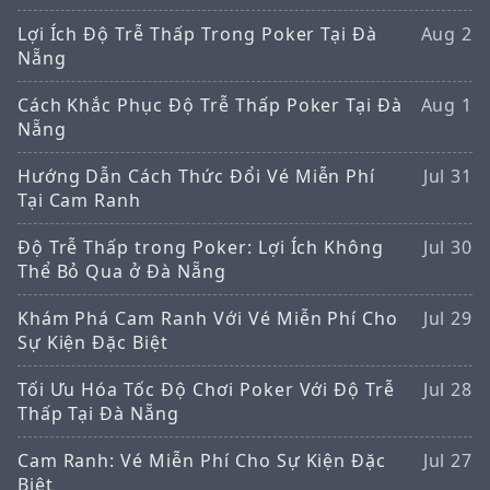
Lợi Ích Độ Trễ Thấp Trong Poker Tại Đà
Aug 2
Nẵng
Cách Khắc Phục Độ Trễ Thấp Poker Tại Đà
Aug 1
Nẵng
Hướng Dẫn Cách Thức Đổi Vé Miễn Phí
Jul 31
Tại Cam Ranh
Độ Trễ Thấp trong Poker: Lợi Ích Không
Jul 30
Thể Bỏ Qua ở Đà Nẵng
Khám Phá Cam Ranh Với Vé Miễn Phí Cho
Jul 29
Sự Kiện Đặc Biệt
Tối Ưu Hóa Tốc Độ Chơi Poker Với Độ Trễ
Jul 28
Thấp Tại Đà Nẵng
Cam Ranh: Vé Miễn Phí Cho Sự Kiện Đặc
Jul 27
Biệt