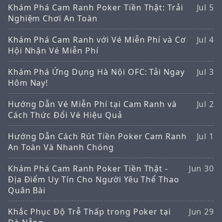
Khám Phá Cam Ranh Poker Tiền Thật: Trải
Jul 5
Nghiệm Chơi An Toàn
Khám Phá Cam Ranh với Vé Miễn Phí và Cơ
Jul 4
Hội Nhận Vé Miễn Phí
Khám Phá Ứng Dụng Hà Nội OFC: Tải Ngay
Jul 3
Hôm Nay!
Hướng Dẫn Vé Miễn Phí tại Cam Ranh và
Jul 2
Cách Thức Đổi Vé Hiệu Quả
Hướng Dẫn Cách Rút Tiền Poker Cam Ranh
Jul 1
An Toàn Và Nhanh Chóng
Khám Phá Cam Ranh Poker Tiền Thật -
Jun 30
Địa Điểm Uy Tín Cho Người Yêu Thể Thao
Quân Bài
Khắc Phục Độ Trễ Thấp trong Poker tại
Jun 29