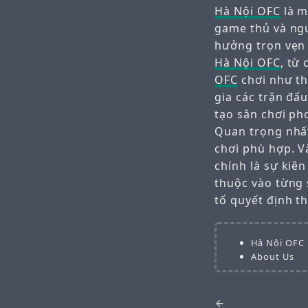
Hà Nội OFC
là m
game thủ và ngư
hưởng trọn vẹn 
Hà Nội OFC
, từ
OFC
chơi như th
gia các trận đấu
tạo sân chơi ph
Quan trọng nhất 
chơi phù hợp. V
chính là sự kiên
thuộc vào từng 
tố quyết định t
Hà Nội OFC l
About Us