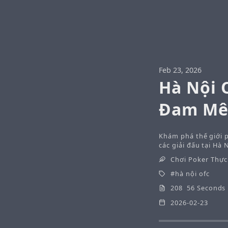
Feb 23, 2026
Hà Nội 
Đam Mê
Khám phá thế giới p
các giải đấu tại Hà
Chơi Poker Thực
hà nội ofc
208 56 Seconds
2026-02-23