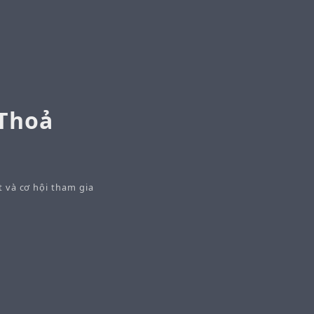
 Thoả
t và cơ hội tham gia