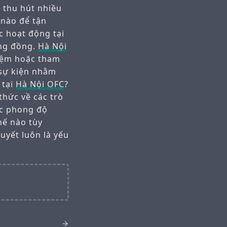
, thu hút nhiều
 nào để tận
c hoạt động tại
ộng đồng.
Hà Nội
hiệm hoặc tham
 sự kiện nhằm
 tại
Hà Nội OFC
?
thức về các trò
ợc phong độ
hế nào tùy
uyết luôn là yếu