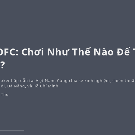
OFC: Chơi Như Thế Nào Để
?
oker hấp dẫn tại Việt Nam. Cùng chia sẻ kinh nghiệm, chiến thuậ
 Nội, Đà Nẵng, và Hồ Chí Minh.
 Thụ