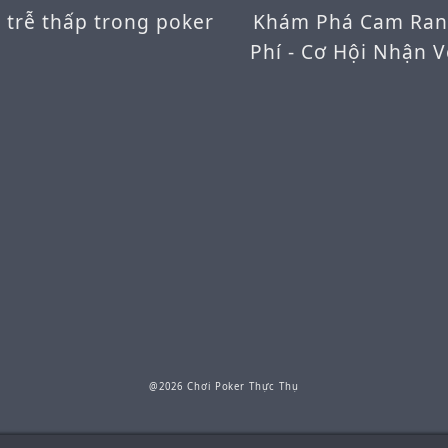
ộ trễ thấp trong poker
Khám Phá Cam Ranh
Phí - Cơ Hội Nhận V
@2026 Chơi Poker Thực Thụ