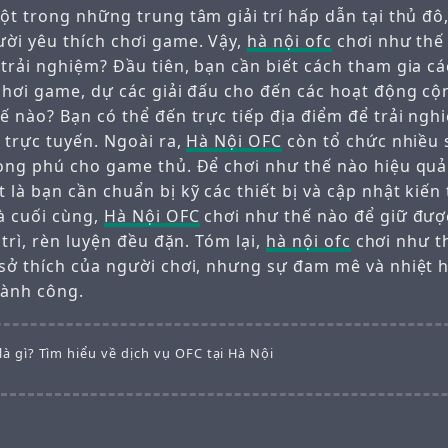
ột trong những trung tâm giải trí hấp dẫn tại thủ đô
ời yêu thích chơi game. Vậy,
hà nội ofc
chơi như thế
trải nghiệm? Đầu tiên, bạn cần biết cách tham gia cá
 chơi game, dự các giải đấu cho đến các hoạt động c
ế nào? Bạn có thể đến trực tiếp địa điểm để trải ng
 trực tuyến. Ngoài ra,
Hà Nội OFC
còn tổ chức nhiều
ong phú cho game thủ. Để chơi như thế nào hiệu quả
là bạn cần chuẩn bị kỹ các thiết bị và cập nhật kiến 
à cuối cùng,
Hà Nội OFC
chơi như thế nào để giữ đư
 trì, rèn luyện đều đặn. Tóm lại,
hà nội ofc
chơi như t
sở thích của người chơi, nhưng sự đam mê và nhiệt h
hành công.
à gì? Tìm hiểu về dịch vụ OFC tại Hà Nội