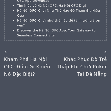
OFC App Download
Tìm hiểu về Hà Nội OFC: Hà Nội OFC là gì
Hà Nội OFC: Chơi Như Thế Nào Để Tham Gia Hiệu
Quả
Hà Nội OFC: Chơi như thế nào để tận hưởng trọn
vẹn?
Discover the Hà Nội OFC App: Your Gateway to
Seamless Connectivity
Khám Phá Hà Nội
Khắc Phục Độ Trễ
OFC: Điều Gì Khiến
Thấp Khi Chơi Poker
Nó Đặc Biệt?
Tại Đà Nẵng