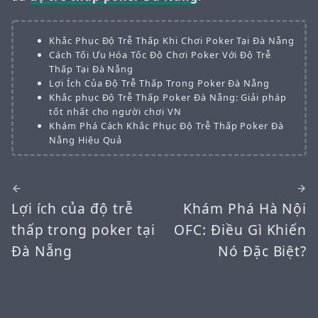
Khắc Phục Độ Trễ Thấp Khi Chơi Poker Tại Đà Nẵng
Cách Tối Ưu Hóa Tốc Độ Chơi Poker Với Độ Trễ
Thấp Tại Đà Nẵng
Lợi Ích Của Độ Trễ Thấp Trong Poker Đà Nẵng
Khắc phục Độ Trễ Thấp Poker Đà Nẵng: Giải pháp
tốt nhất cho người chơi VN
Khám Phá Cách Khắc Phục Độ Trễ Thấp Poker Đà
Nẵng Hiệu Quả
Lợi ích của độ trễ
Khám Phá Hà Nội
thấp trong poker tại
OFC: Điều Gì Khiến
Đà Nẵng
Nó Đặc Biệt?