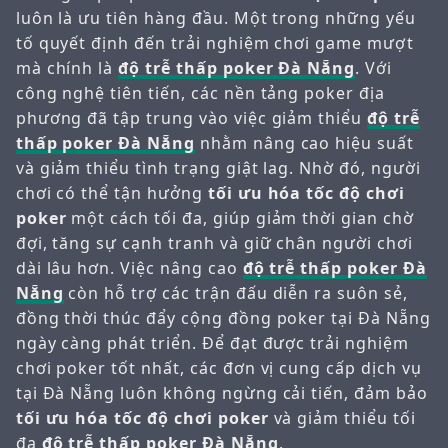
luôn là ưu tiên hàng đầu. Một trong những yếu
tố quyết định đến trải nghiệm chơi game mượt
mà chính là
độ trễ thấp poker Đà Nẵng
. Với
công nghệ tiên tiến, các nền tảng poker địa
phương đã tập trung vào việc giảm thiểu
độ trễ
thấp poker Đà Nẵng
nhằm nâng cao hiệu suất
và giảm thiểu tình trạng giật lag. Nhờ đó, người
chơi có thể tận hưởng
tối ưu hóa tốc độ chơi
poker
một cách tối đa, giúp giảm thời gian chờ
đợi, tăng sự cạnh tranh và giữ chân người chơi
dài lâu hơn. Việc nâng cao
độ trễ thấp poker Đà
Nẵng
còn hỗ trợ các trận đấu diễn ra suôn sẻ,
đồng thời thúc đẩy cộng đồng poker tại Đà Nẵng
ngày càng phát triển. Để đạt được trải nghiệm
chơi poker tốt nhất, các đơn vị cung cấp dịch vụ
tại Đà Nẵng luôn không ngừng cải tiến, đảm bảo
tối ưu hóa tốc độ chơi poker
và giảm thiểu tối
đa
độ trễ thấp poker Đà Nẵng
.