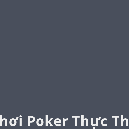
hơi Poker Thực T