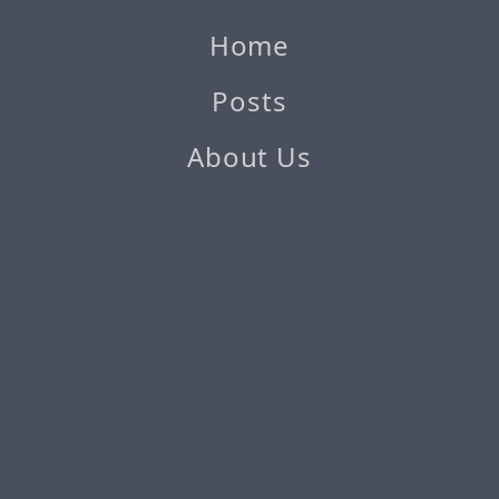
Home
Posts
About Us