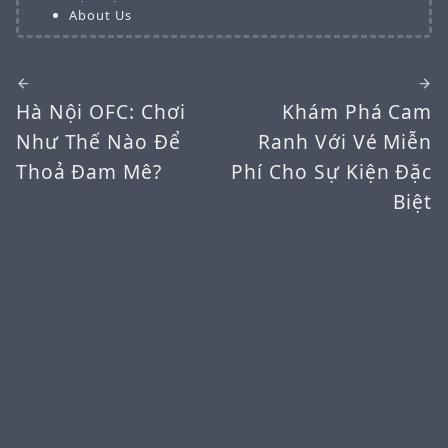
About Us
Hà Nội OFC: Chơi
Khám Phá Cam
Như Thế Nào Để
Ranh Với Vé Miễn
Thoả Đam Mê?
Phí Cho Sự Kiện Đặc
Biệt