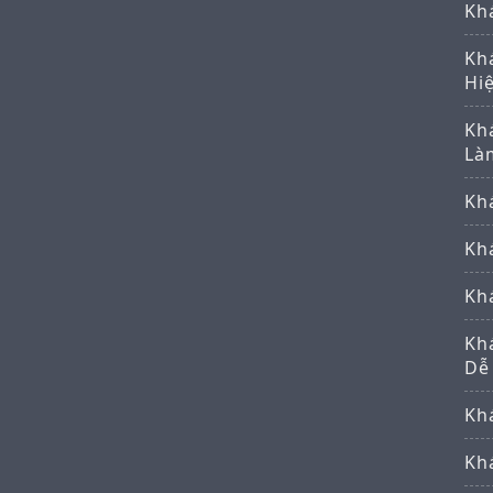
Kh
Kh
Hi
Kh
Là
Kh
Kh
Kh
Kh
Dễ
Kh
Kh