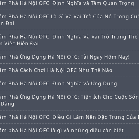
ám Phá Hà Nội OFC: Định Nghĩa và Tầm Quan Trọng
ám Phá Hà Nội OFC Là Gì Và Vai Trò Của Nó Trong Cu
ện Đại
ám Phá Hà Nội OFC: Định Nghĩa Và Vai Trò Trong Thế 
m Việc Hiện Đại
ám Phá Ứng Dụng Hà Nội OFC: Tải Ngay Hôm Nay!
ám Phá Cách Chơi Hà Nội OFC Như Thế Nào
ám Phá Hà Nội OFC: Định Nghĩa và Ứng Dụng
ám Phá Ứng Dụng Hà Nội OFC: Tiện Ích Cho Cuộc Sốn
 Dàng
ám Phá Hà Nội OFC: Điều Gì Làm Nên Đặc Trưng Của 
ám phá Hà Nội OFC là gì và những điều cần biết